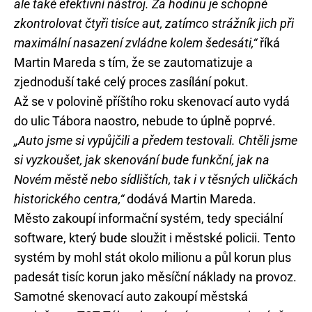
ale také efektivní nástroj. Za hodinu je schopné
zkontrolovat čtyři tisíce aut, zatímco strážník jich při
maximální nasazení zvládne kolem šedesáti,“
říká
Martin Mareda s tím, že se zautomatizuje a
zjednoduší také celý proces zasílání pokut.
Až se v polovině příštího roku skenovací auto vydá
do ulic Tábora naostro, nebude to úplně poprvé.
„Auto jsme si vypůjčili a předem testovali. Chtěli jsme
si vyzkoušet, jak skenování bude funkční, jak na
Novém městě nebo sídlištích, tak i v těsných uličkách
historického centra,“
dodává Martin Mareda.
Město zakoupí informační systém, tedy speciální
software, který bude sloužit i městské policii. Tento
systém by mohl stát okolo milionu a půl korun plus
padesát tisíc korun jako měsíční náklady na provoz.
Samotné skenovací auto zakoupí městská