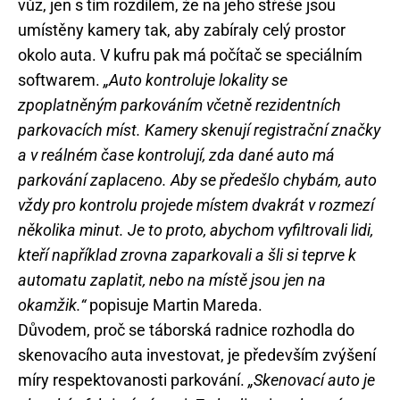
vůz, jen s tím rozdílem, že na jeho střeše jsou
umístěny kamery tak, aby zabíraly celý prostor
okolo auta. V kufru pak má počítač se speciálním
softwarem.
„Auto kontroluje lokality se
zpoplatněným parkováním včetně rezidentních
parkovacích míst. Kamery skenují registrační značky
a v reálném čase kontrolují, zda dané auto má
parkování zaplaceno. Aby se předešlo chybám, auto
vždy pro kontrolu projede místem dvakrát v rozmezí
několika minut. Je to proto, abychom vyfiltrovali lidi,
kteří například zrovna zaparkovali a šli si teprve k
automatu zaplatit, nebo na místě jsou jen na
okamžik.“
popisuje Martin Mareda.
Důvodem, proč se táborská radnice rozhodla do
skenovacího auta investovat, je především zvýšení
míry respektovanosti parkování.
„Skenovací auto je