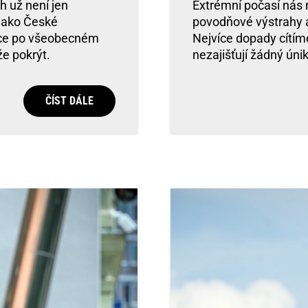
h už není jen
Extrémní počasí nás n
 jako České
povodňové výstrahy a 
ávce po všeobecném
Nejvíce dopady cítím
e pokrýt.
nezajišťují žádný úni
ČÍST DÁLE