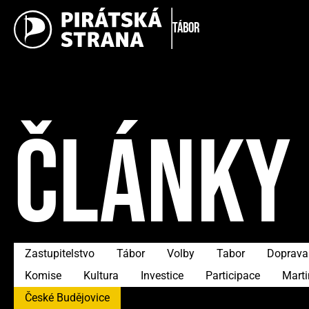
Tábor
ČLÁNKY
Zastupitelstvo
Tábor
Volby
Tabor
Doprava
Komise
Kultura
Investice
Participace
Mart
České Budějovice