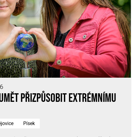
56
 umět přizpůsobit extrémnímu
jovice
Písek