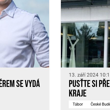
13. září 2024 10:
ěrem se vydá
Pusťte si př
kraje
Tábor
České Budě