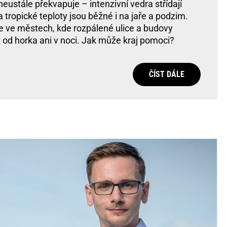
eustále překvapuje – intenzivní vedra střídají
tropické teploty jsou běžné i na jaře a podzim.
e ve městech, kde rozpálené ulice a budovy
k od horka ani v noci. Jak může kraj pomoci?
ČÍST DÁLE