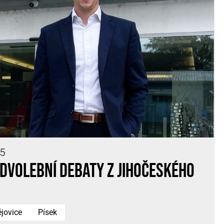
15
edvolební debaty z Jihočeského
jovice
Písek