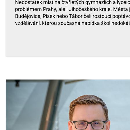
Nedostatek míst na čtyřletých gymnáziích a lyceíc
problémem Prahy, ale i Jihočeského kraje. Města
Budějovice, Písek nebo Tábor čelí rostoucí popt
vzdělávání, kterou současná nabídka škol nedokáž