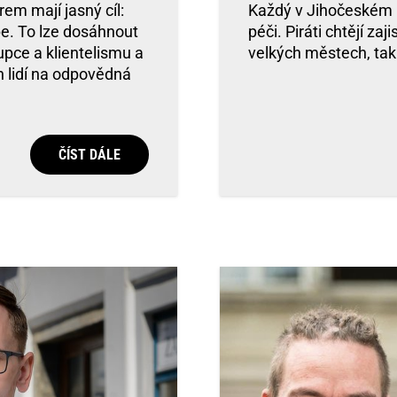
em mají jasný cíl:
Každý v Jihočeském kr
pe. To lze dosáhnout
péči. Piráti chtějí za
upce a klientelismu a
velkých městech, tak
 lidí na odpovědná
ČÍST DÁLE